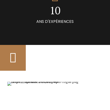
0
1
0
2
ANS D'EXPÉRIENCES
3
4
5
6
7
8
9