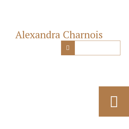
Contactez notre cabinet
d'
Alexandra Charnois
.
01.87.66.39.74