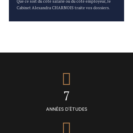
1
Que ce soit du côté salarié ou du côté employeur, le
1
Cabinet Alexandra CHARNOIS traite vos dossiers.
2
2
3
3
4
4
5
5
6
6
7
7
8
ANNÉES D'ÉTUDES
8
9
0
9