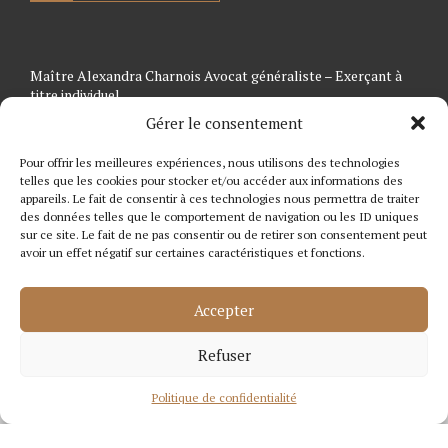
Maître Alexandra Charnois Avocat généraliste – Exerçant à
titre individuel
Gérer le consentement
Copyright © Charnois Avocat 2024
Mentions légales
Pour offrir les meilleures expériences, nous utilisons des technologies
Politique de confidentialité
telles que les cookies pour stocker et/ou accéder aux informations des
Politique de cookies
appareils. Le fait de consentir à ces technologies nous permettra de traiter
des données telles que le comportement de navigation ou les ID uniques
sur ce site. Le fait de ne pas consentir ou de retirer son consentement peut
avoir un effet négatif sur certaines caractéristiques et fonctions.
Accepter
Refuser
© 2026 Tous droits réservés - Charnois Avocat
Politique de confidentialité