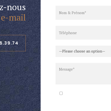
ez-nous
n
e-mail
66.39.74
—Please choose an option—
Consentement RGPD
En cochant cette case, vous co
de responsable de traitement, 