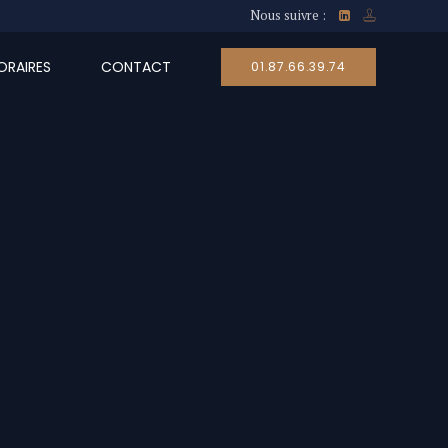
Nous suivre :
RAIRES
CONTACT
01.87.66.39.74