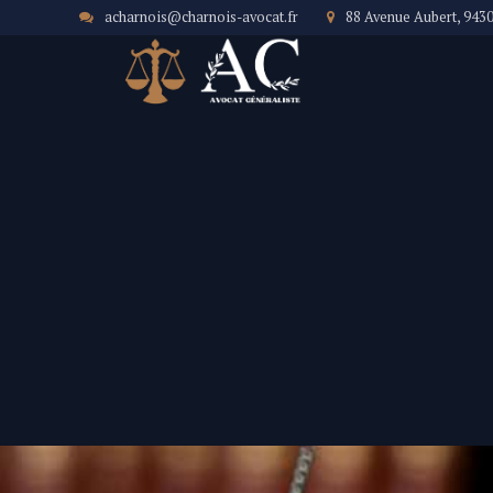
acharnois@charnois-avocat.fr
88 Avenue Aubert, 943