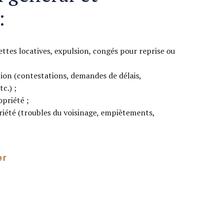
:
ettes locatives, expulsion, congés pour reprise ou
ion (contestations, demandes de délais,
c.) ;
priété ;
riété (troubles du voisinage, empiètements,
er