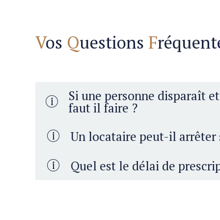
V
os
Q
uestions
F
réquent
Si une personne disparaît et 
faut il faire ?
Il faut le faire constater judiciaireme
Un locataire peut-il arrête
par le juge des tut
Quel est le délai de prescri