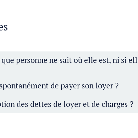
es
que personne ne sait où elle est, ni si el
nt. Cette démarche s’appelle la présomption d’absence.
r spontanément de payer son loyer ?
elles
ption des dettes de loyer et de charges ?