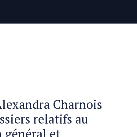
Alexandra Charnois
ssiers relatifs au
n général et