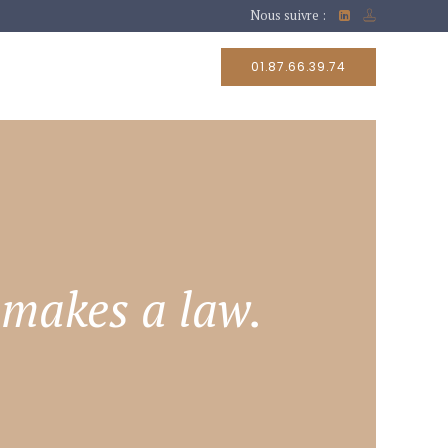
Nous suivre :
RAIRES
CONTACT
01.87.66.39.74
 makes a law.